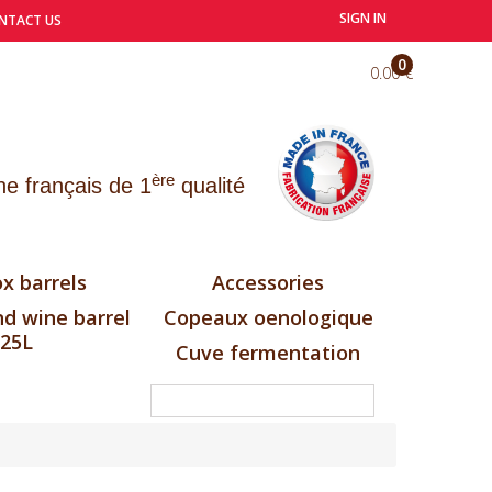
SIGN IN
NTACT US
0
0.00 €
ère
e français de 1
qualité
x barrels
Accessories
d wine barrel
Copeaux oenologique
25L
Cuve fermentation