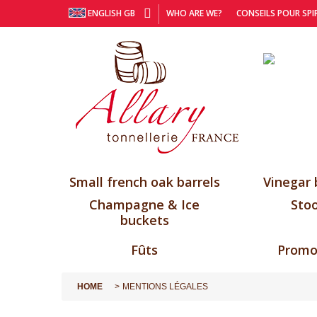
ENGLISH GB
WHO ARE WE?
CONSEILS POUR SPI
Small french oak barrels
Vinegar 
Champagne & Ice
Stoo
buckets
Fûts
Promo
HOME
MENTIONS LÉGALES