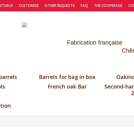
RITUEUX
CUSTOMISE
OTHER REQUESTS
FAQ
THE COOPERAGE
CO
Fabrication française
Chên
barrels
Barrels for bag in box
Oakino
ls
French oak Bar
Second-han
2
tion